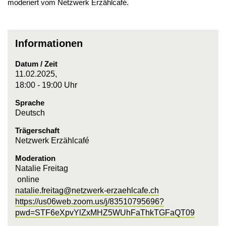
moderiert vom Netzwerk Erzählcafé.
Informationen
Datum / Zeit
11.02.2025,
18:00 - 19:00 Uhr
Sprache
Deutsch
Trägerschaft
Netzwerk Erzählcafé
Moderation
Natalie Freitag
online
natalie.freitag@netzwerk-erzaehlcafe.ch
https://us06web.zoom.us/j/83510795696?
pwd=STF6eXpvYlZxMHZ5WUhFaThkTGFaQT09