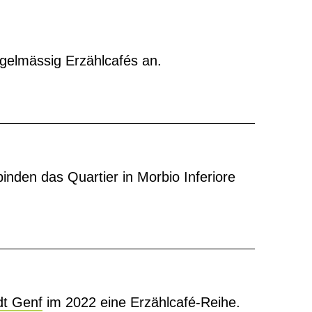
egelmässig Erzählcafés an.
nden das Quartier in Morbio Inferiore
dt Genf
im 2022 eine Erzählcafé-Reihe.