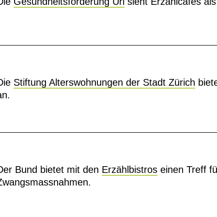
Die
Gesundheitsförderung Uri
sieht Erzählcafés als
Die
Stiftung Alterswohnungen der Stadt Zürich
biet
an.
Der Bund bietet mit den
Erzählbistros
einen Treff f
Zwangsmassnahmen.