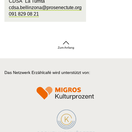
CDSA "La Turrita"
cdsa.bellinzona@prosenectute.org
091 829 08 21
Zum Anfang
Das Netzwerk Erzählcafé wird unterstützt von: