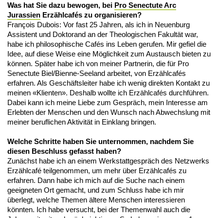
Was hat Sie dazu bewogen, bei
Pro Senectute Arc
Jurassien
Erzählcafés zu organisieren?
François Dubois: Vor fast 25 Jahren, als ich in Neuenburg
Assistent und Doktorand an der Theologischen Fakultät war,
habe ich philosophische Cafés ins Leben gerufen. Mir gefiel die
Idee, auf diese Weise eine Möglichkeit zum Austausch bieten zu
können. Später habe ich von meiner Partnerin, die für Pro
Senectute Biel/Bienne-Seeland arbeitet, von Erzählcafés
erfahren. Als Geschäftsleiter habe ich wenig direkten Kontakt zu
meinen «Klienten». Deshalb wollte ich Erzählcafés durchführen.
Dabei kann ich meine Liebe zum Gespräch, mein Interesse am
Erlebten der Menschen und den Wunsch nach Abwechslung mit
meiner beruflichen Aktivität in Einklang bringen.
Welche Schritte haben Sie unternommen, nachdem Sie
diesen Beschluss gefasst haben?
Zunächst habe ich an einem Werkstattgespräch des Netzwerks
Erzählcafé teilgenommen, um mehr über Erzählcafés zu
erfahren. Dann habe ich mich auf die Suche nach einem
geeigneten Ort gemacht, und zum Schluss habe ich mir
überlegt, welche Themen ältere Menschen interessieren
könnten. Ich habe versucht, bei der Themenwahl auch die